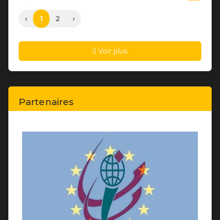
1
‹
2
›
Voir plus
Partenaires